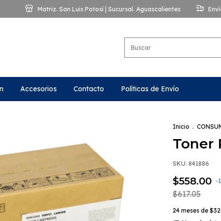
Matriz. San Luis Potosí | Sucursal. Aguascalientes
Enví
n
Accesorios
Contacto
Políticas de Envío
Inicio
.
CONSU
Toner 
SKU:
841886
$558.00
-
$617.05
24
meses de
$32