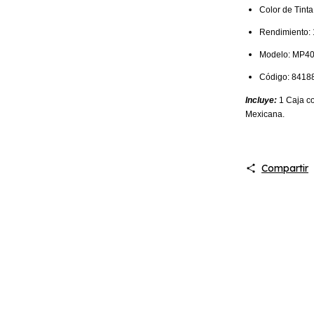
Color de Tin
Rendimiento: 
Modelo:
MP40
Código:
8418
Incluye:
1 Caja co
Mexicana.
Compartir