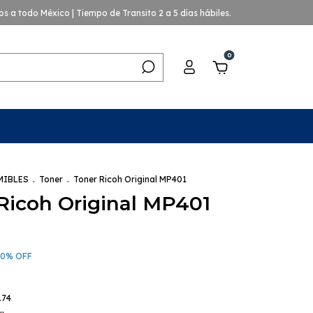
os a todo México | Tiempo de Transito 2 a 5 días hábiles.
0
MIBLES
.
Toner
.
Toner Ricoh Original MP401
Ricoh Original MP401
10
%
OFF
.74