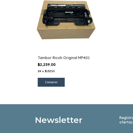
Tambor Ricoh Original MP401
$2,259.00
24
x
$132.55
Newsletter
Regístr
ofertas