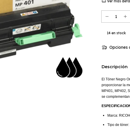
Ver más deta
14
en stock
Opciones d
Descripción
El Tóner Negro Or
proporcionar la m
MP401, MP402, SP
se complementan e
ESPECIFICACIO
Marca: RICO
Tipo de tóner