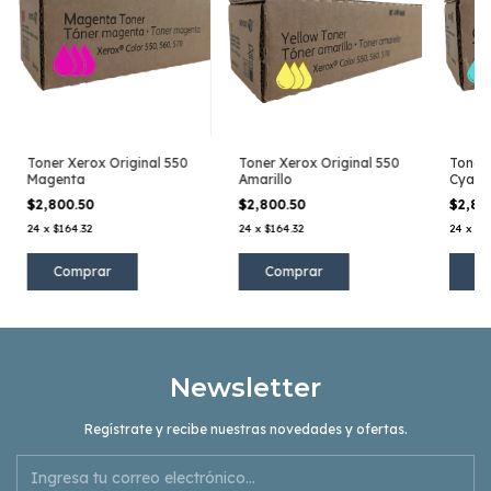
Toner Xerox Original 550
Toner Xerox Original 550
Toner 
Magenta
Amarillo
Cyan
$2,800.50
$2,800.50
$2,80
24
x
$164.32
24
x
$164.32
24
x
$1
Newsletter
Regístrate y recibe nuestras novedades y ofertas.