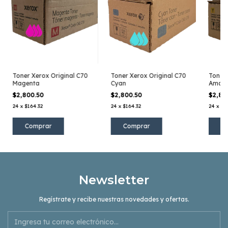
Toner Xerox Original C70
Toner Xerox Original C70
Toner 
Magenta
Cyan
Amaril
$2,800.50
$2,800.50
$2,80
24
x
$164.32
24
x
$164.32
24
x
$1
Newsletter
Regístrate y recibe nuestras novedades y ofertas.