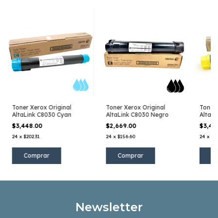
Toner Xerox Original
Toner Xerox Original
Toner 
AltaLink C8030 Cyan
AltaLink C8030 Negro
AltaLi
$3,448.00
$2,669.00
$3,44
24
x
$202.31
24
x
$156.60
24
x
$20
Newsletter