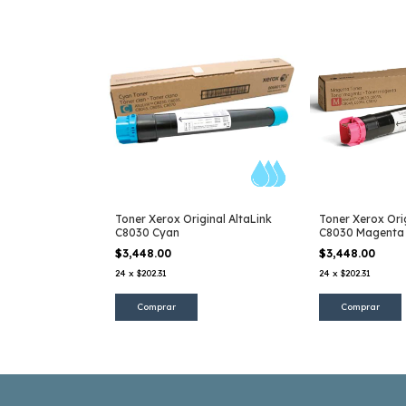
Toner Xerox Original AltaLink
Toner Xerox Orig
C8030 Cyan
C8030 Magenta
$3,448.00
$3,448.00
24
x
$202.31
24
x
$202.31