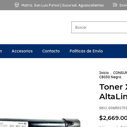
Matriz. San Luis Potosí | Sucursal. Aguascalientes
Enví
n
Accesorios
Contacto
Políticas de Envío
Inicio
.
CONSU
C8030 Negro
Toner 
AltaLi
SKU:
006R0170
$2,669.0