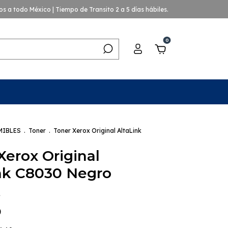
os a todo México | Tiempo de Transito 2 a 5 días hábiles.
0
MIBLES
.
Toner
.
Toner Xerox Original AltaLink
Xerox Original
nk C8030 Negro
1
0