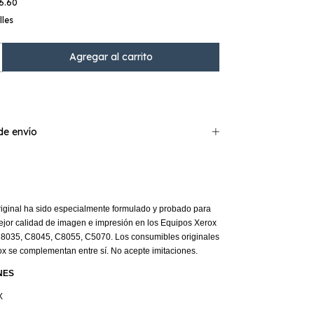
6.60
lles
e envío
iginal ha sido especialmente formulado y probado para
ejor calidad de imagen e impresión en los Equipos Xerox
8035, C8045, C8055, C5070
. Los consumibles originales
ox se complementan entre sí. No acepte imitaciones.
NES
X