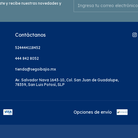
ate y recibe nuestras novedades y
.
Contáctanos
524444118452
444 842 8052
tienda@segoibajio.mx
Av. Salvador Nava 1643-10, Col. San Juan de Guadalupe,
78359, San Luis Potosí, SLP
Opciones de envío