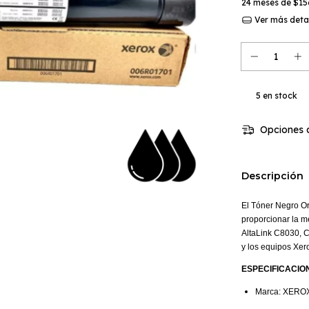
24
meses de
$15
Ver más deta
5
en stock
Opciones d
Descripción
El Tóner Negro Or
proporcionar la m
AltaLink
C8030, C
y los equipos Xer
ESPECIFICACIO
Marca: XERO