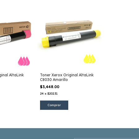
inal AltaLink
Toner Xerox Original AltaLink
C8030 Amarillo
$3,448.00
24
x
$202.31