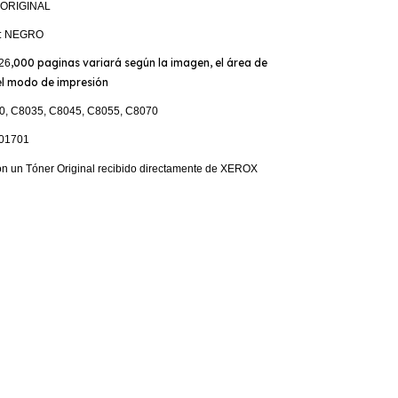
: ORIGINAL
ta: NEGRO
,000 paginas variará según la imagen, el área de
26
el modo de impresión
0, C8035, C8045, C8055, C8070
01701
n un Tóner Original recibido directamente de XEROX