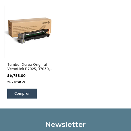
Tambor Xerox Original
VersaLink B7025, B7030,
B7035
$6,788.00
24
x
$398.29
Newsletter