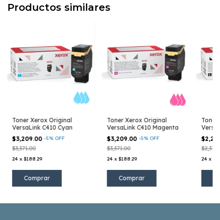
Productos similares
Toner Xerox Original
Toner Xerox Original
Toner 
VersaLink C410 Cyan
VersaLink C410 Magenta
Versa
$3,209.00
-
5
%
OFF
$3,209.00
-
5
%
OFF
$2,26
$3,371.00
$3,371.00
$2,377.
24
x
$188.29
24
x
$188.29
24
x
$13