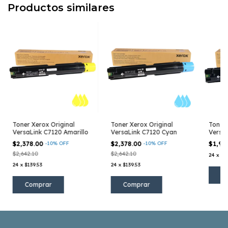
Productos similares
Toner Xerox Original
Toner Xerox Original
Toner 
VersaLink C7120 Amarillo
VersaLink C7120 Cyan
Versa
$2,378.00
-
10
%
OFF
$2,378.00
-
10
%
OFF
$1,94
$2,642.10
$2,642.10
24
x
$1
24
x
$139.53
24
x
$139.53