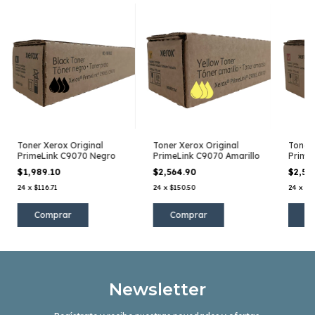
Toner Xerox Original
Toner Xerox Original
Toner 
PrimeLink C9070 Negro
PrimeLink C9070 Amarillo
Prime
$1,989.10
$2,564.90
$2,56
24
x
$116.71
24
x
$150.50
24
x
$1
Newsletter